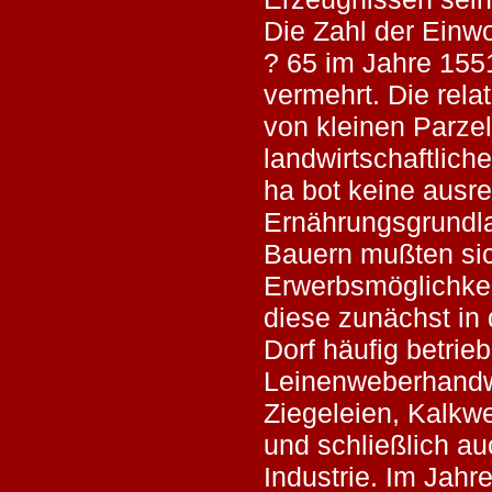
Die Zahl der Einwo
? 65 im Jahre 155
vermehrt. Die relat
von kleinen Parzell
landwirtschaftlich
ha bot keine ausr
Ernährungsgrundl
Bauern mußten si
Erwerbsmöglichkei
diese zunächst in
Dorf häufig betrie
Leinenweberhandwe
Ziegeleien, Kalkw
und schließlich au
Industrie. Im Jahr