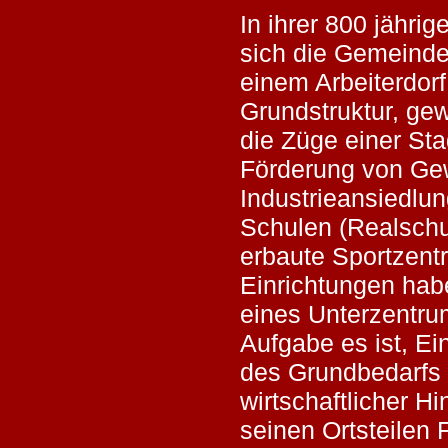
In ihrer 800 jähri
sich die Gemeind
einem Arbeiterdorf
Grundstruktur, g
die Züge einer St
Förderung von Ge
Industrieansiedlun
Schulen (Realsch
erbaute Sportzent
Einrichtungen ha
eines Unterzentru
Aufgabe es ist, E
des Grundbedarfs i
wirtschaftlicher Hi
seinen Ortsteilen 