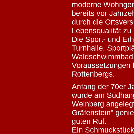
moderne Wohngeme
bereits vor Jahrze
durch die Ortsver
Lebensqualität zu
Die Sport- und Er
Turnhalle, Sportpl
Waldschwimmbad s
Voraussetzungen f
Rottenbergs.
Anfang der 70er J
wurde am Südhang
Weinberg angelegt
Gräfenstein" geni
guten Ruf.
Ein Schmuckstück i