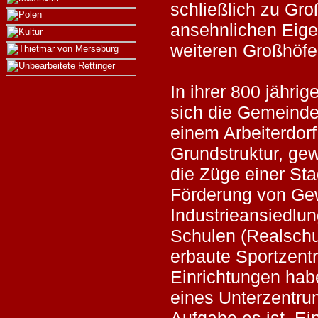
schließlich zu Gr
ansehnlichen Eige
weiteren Großhöfen
In ihrer 800 jähri
sich die Gemeind
einem Arbeiterdorf
Grundstruktur, g
die Züge einer St
Förderung von Ge
Industrieansiedlun
Schulen (Realsch
erbaute Sportzent
Einrichtungen ha
eines Unterzentru
Aufgabe es ist, E