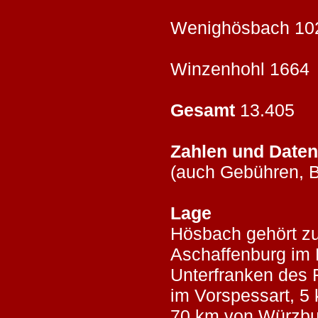
Wenighösba
Winzenhohl
Gesamt
13.
Zahlen und Daten
(auch Gebühren, B
Lage
Hösbach gehört z
Aschaffenburg im 
Unterfranken des F
im Vorspessart, 5
70 km von Würzbu